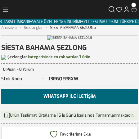
Geri Dön
3 TAKSİT İMKANI
HAVALE ÖZEL EK %5 İNDİRİM
HIZLI TESLİMAT !
TÜM TÜRKİYE Ü
Anasayfa
Şezlonglar
SİESTA BAHAMA ŞEZLONG
SİESTA BAHAMA ŞEZLONG
Şezlonglar
kategorisinde en çok satılan 7.ürün
0 Puan - 0 Yorum
Stok Kodu
J3RGQER8XW
WHATSAPP İLE İLETIŞIM
Ürün Teslimatı Ortalama 15 İş Günü İçerisinde Tamamlanmaktadır.