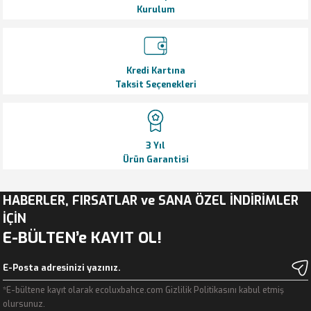
Kurulum
Gönder
Kredi Kartına
Taksit Seçenekleri
3 Yıl
Ürün Garantisi
HABERLER, FIRSATLAR ve SANA ÖZEL İNDİRİMLER
İÇİN
E-BÜLTEN’e KAYIT OL!
*E-bültene kayıt olarak ecoluxbahce.com Gizlilik Politikasını kabul etmiş
olursunuz.