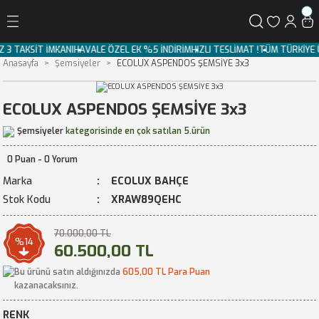
Geri Dön
IZ 3 TAKSİT İMKANI
HAVALE ÖZEL EK %5 İNDİRİM
HIZLI TESLİMAT !
TÜM TÜRKİY
Anasayfa
Şemsiyeler
ECOLUX ASPENDOS ŞEMSİYE 3x3
ECOLUX ASPENDOS ŞEMSİYE 3x3
Şemsiyeler
kategorisinde en çok satılan 5.ürün
0 Puan - 0 Yorum
Marka
ECOLUX BAHÇE
Stok Kodu
XRAW89QEHC
70.000,00 TL
%14
60.500,00 TL
Bu ürünü satın aldığınızda
605,00 TL Para Puan
kazanacaksınız.
RENK