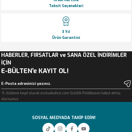
Taksit Seçenekleri
3 Yıl
Ürün Garantisi
HABERLER, FIRSATLAR ve SANA ÖZEL İNDİRİMLER
İÇİN
E-BÜLTEN’e KAYIT OL!
*E-bültene kayıt olarak ecoluxbahce.com Gizlilik Politikasını kabul etmiş
olursunuz.
SOSYAL MEDYADA TAKİP EDİN!