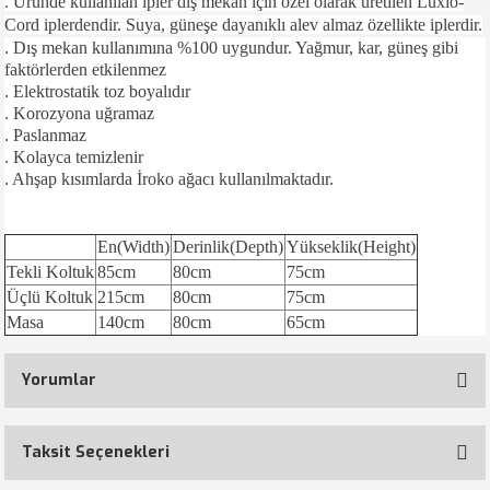
. Üründe kullanılan ipler dış mekan için özel olarak üretilen Luxio-
Cord iplerdendir. Suya, güneşe dayanıklı alev almaz özellikte iplerdir.
. Dış mekan kullanımına %100 uygundur. Yağmur, kar, güneş gibi
faktörlerden etkilenmez
. Elektrostatik toz boyalıdır
. Korozyona uğramaz
. Paslanmaz
. Kolayca temizlenir
. Ahşap kısımlarda İroko ağacı kullanılmaktadır.
En(Width)
Derinlik(Depth)
Yükseklik(Height)
Tekli Koltuk
85cm
80cm
75cm
Üçlü Koltuk
215cm
80cm
75cm
Masa
140cm
80cm
65cm
Yorumlar
Taksit Seçenekleri
Bu ürüne ilk yorumu siz yapın!