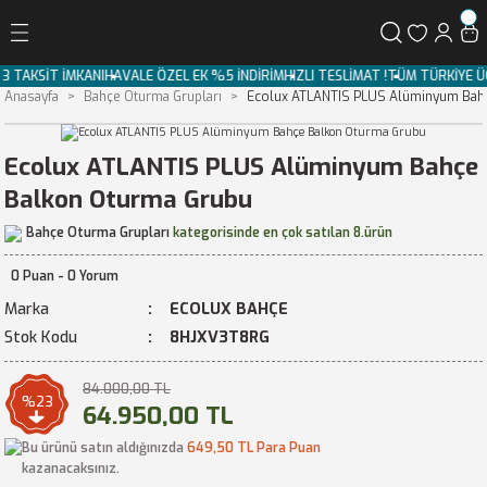
Geri Dön
Z 3 TAKSİT İMKANI
HAVALE ÖZEL EK %5 İNDİRİM
HIZLI TESLİMAT !
TÜM TÜRKİYE
Anasayfa
Bahçe Oturma Grupları
Ecolux ATLANTIS PLUS Alüminyum Bah
Ecolux ATLANTIS PLUS Alüminyum Bahçe
Balkon Oturma Grubu
Bahçe Oturma Grupları
kategorisinde en çok satılan 8.ürün
0 Puan - 0 Yorum
Marka
ECOLUX BAHÇE
Stok Kodu
8HJXV3T8RG
84.000,00 TL
%23
64.950,00 TL
Bu ürünü satın aldığınızda
649,50 TL Para Puan
kazanacaksınız.