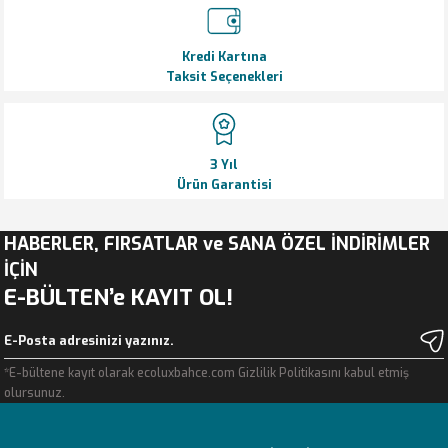
Kredi Kartına
Taksit Seçenekleri
3 Yıl
Ürün Garantisi
HABERLER, FIRSATLAR ve SANA ÖZEL İNDİRİMLER
İÇİN
E-BÜLTEN’e KAYIT OL!
*E-bültene kayıt olarak ecoluxbahce.com Gizlilik Politikasını kabul etmiş
olursunuz.