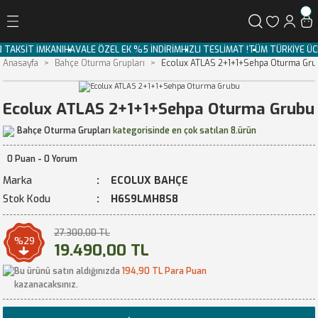
Geri Dön
 3 TAKSİT İMKANI
HAVALE ÖZEL EK %5 İNDİRİM
HIZLI TESLİMAT !
TÜM TÜRKİYE 
Anasayfa
Bahçe Oturma Grupları
Ecolux ATLAS 2+1+1+Sehpa Oturma Gru
Ecolux ATLAS 2+1+1+Sehpa Oturma Grubu
Bahçe Oturma Grupları
kategorisinde en çok satılan 8.ürün
0 Puan - 0 Yorum
Marka
ECOLUX BAHÇE
Stok Kodu
H6S9LMH8S8
27.300,00 TL
%29
19.490,00 TL
Bu ürünü satın aldığınızda
194,90 TL Para Puan
kazanacaksınız.