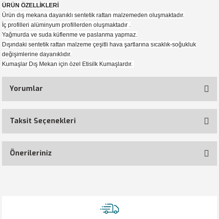
ÜRÜN ÖZELLİKLERİ
Ürün dış mekana dayanıklı sentetik rattan malzemeden oluşmaktadır.
İç profilleri alüminyum profillerden oluşmaktadır .
Yağmurda ve suda küflenme ve paslanma yapmaz.
Dışındaki sentetik rattan malzeme çeşitli hava şartlarına sıcaklık-soğukluk
değişimlerine dayanıklıdır.
Kumaşlar Dış Mekan için özel Etisilk Kumaşlardır.
Yorumlar
Taksit Seçenekleri
Bu ürüne ilk yorumu siz yapın!
Önerileriniz
Yorum Yaz
Bu ürünün fiyat bilgisi, resim, ürün açıklamalarında ve diğer konularda
yetersiz gördüğünüz noktaları öneri formunu kullanarak tarafımıza
iletebilirsiniz.
Görüş ve önerileriniz için teşekkür ederiz.