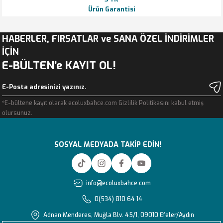
Ürün Garantisi
HABERLER, FIRSATLAR ve SANA ÖZEL İNDİRİMLER
İÇİN
E-BÜLTEN’e KAYIT OL!
*E-bültene kayıt olarak ecoluxbahce.com Gizlilik Politikasını kabul etmiş
olursunuz.
SOSYAL MEDYADA TAKİP EDİN!
info@ecoluxbahce.com
0(534) 810 64 14
Adnan Menderes, Muğla Blv. 45/1, 09010 Efeler/Aydın