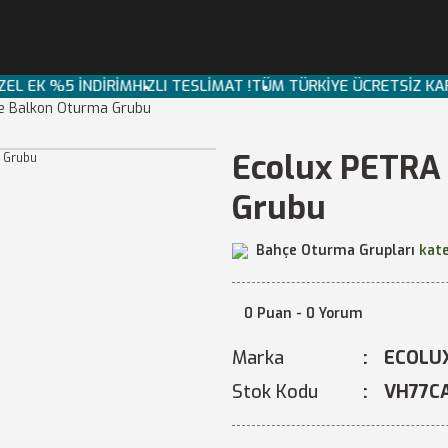
 ÖZEL EK %5 İNDİRİM
HIZLI TESLİMAT !
TÜM TÜRKİYE ÜCRETSİZ 
e Balkon Oturma Grubu
Ecolux PETRA 
Grubu
Bahçe Oturma Grupları
kate
0 Puan - 0 Yorum
Marka
ECOLU
Stok Kodu
VH77C