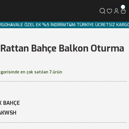
KARGO
HAVALE ÖZEL EK %5 İNDİRİM
TÜM TÜRKİYE ÜCRETSİZ KAR
Rattan Bahçe Balkon Oturma
gorisinde en çok satılan 7.ürün
X BAHÇE
AKW5H