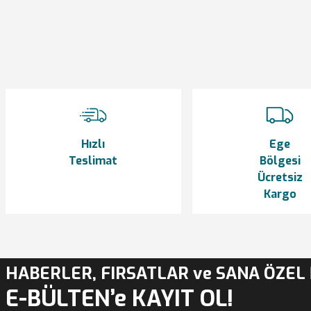
Görüş ve önerileriniz için teşekkür ederiz.
Ürün resmi kalitesiz, bozuk veya görüntülenemiyor.
Ürün açıklamasında eksik bilgiler bulunuyor.
Ürün bilgilerinde hatalar bulunuyor.
Ürün fiyatı diğer sitelerden daha pahalı.
Bu ürüne benzer farklı alternatifler olmalı.
Hızlı
Ege
Teslimat
Bölgesi
Ücretsiz
Kargo
HABERLER, FIRSATLAR ve SANA ÖZEL 
E-BÜLTEN’e KAYIT OL!