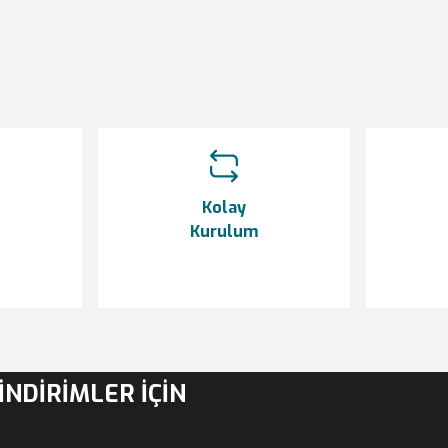
Bu ürüne ilk yorumu siz yapın!
Yorum Yaz
Kolay
Kurulum
Gönder
İNDİRİMLER İÇİN