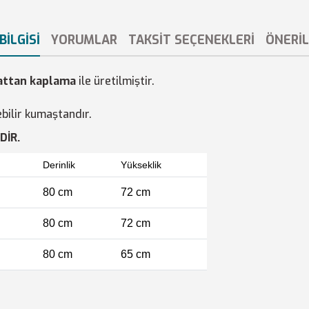
BILGISI
YORUMLAR
TAKSIT SEÇENEKLERI
ÖNERIL
attan kaplama
ile üretilmiştir.
bilir kumaştandır.
DİR.
Derinlik
Yükseklik
80 cm
72 cm
80 cm
72 cm
80 cm
65 cm
etersiz gördüğünüz noktaları öneri formunu kullanarak tarafımıza iletebilir