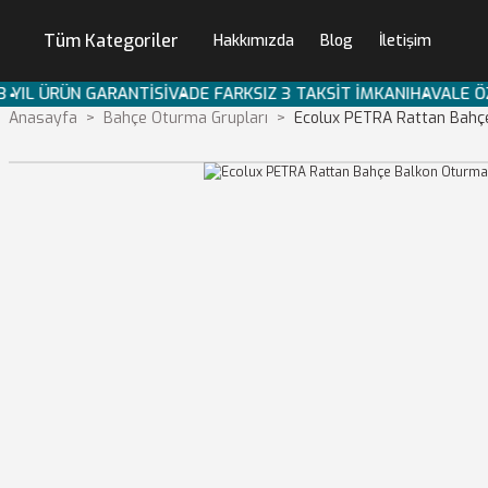
Tüm Kategoriler
Hakkımızda
Blog
İletişim
UM
3 YIL ÜRÜN GARANTİSİ
VADE FARKSIZ 3 TAKSİT İMKANI
HAVALE
Anasayfa
Bahçe Oturma Grupları
Ecolux PETRA Rattan Bahç