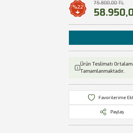
75.800,00 TL
%22
58.950,
Ürün Teslimatı Ortalama
Tamamlanmaktadır.
Paylaş