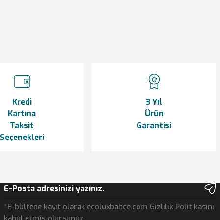
Kredi
3 Yıl
Kartına
Ürün
Taksit
Garantisi
Seçenekleri
*E-bültene kayıt olarak ecoluxbahce.com Gizlilik Politikasını
kabul etmiş olursunuz.