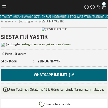
Geri Dön
3 TAKSİT İMKANI
HAVALE ÖZEL EK %5 İNDİRİM
HIZLI TESLİMAT !
TÜM TÜRKİYE Ü
Anasayfa
Şezlonglar
SİESTA FİJİ YASTIK
SİESTA FİJİ YASTIK
Şezlonglar
kategorisinde en çok satılan 2.ürün
0 Puan - 0 Yorum
Stok Kodu
YDRQGNFYYR
WHATSAPP İLE İLETIŞIM
Ürün Teslimatı Ortalama 15 İş Günü İçerisinde Tamamlanmaktadır.