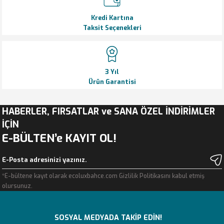
Kredi Kartına
Taksit Seçenekleri
3 Yıl
Ürün Garantisi
HABERLER, FIRSATLAR ve SANA ÖZEL İNDİRİMLER
İÇİN
E-BÜLTEN’e KAYIT OL!
*E-bültene kayıt olarak ecoluxbahce.com Gizlilik Politikasını kabul etmiş
olursunuz.
SOSYAL MEDYADA TAKİP EDİN!