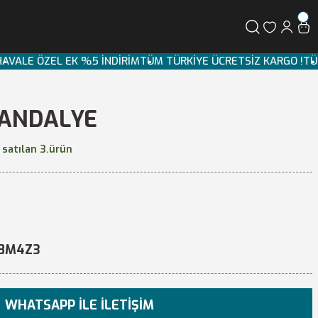
O
HAVALE ÖZEL EK %5 İNDİRİM
TÜM TÜRKİYE ÜCRETSİZ KARGO !
T
SANDALYE
 satılan 3.ürün
8M4Z3
WHATSAPP İLE İLETIŞIM