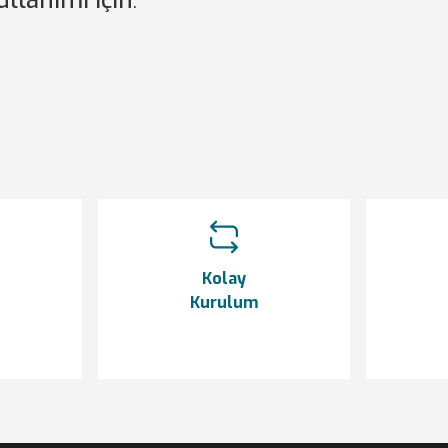
ullanımı için
.
etersiz gördüğünüz noktaları öneri formunu kullanarak tarafımıza iletebilir
Bu ürüne ilk yorumu siz yapın!
Yorum Yaz
Kolay
Kurulum
Gönder