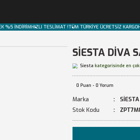
 EK %5 İNDİRİM
HIZLI TESLİMAT !
TÜM TÜRKİYE ÜCRETSİZ KARG
SİESTA DİVA 
Siesta
kategorisinde en çok
0 Puan - 0 Yorum
Marka
SİESTA
Stok Kodu
ZPT7M