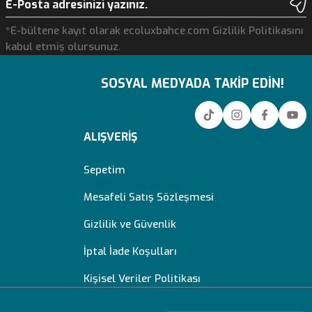
*E-bültene kayıt olarak ecoluxbahce.com Gizlilik Politikasını
kabul etmiş olursunuz.
SOSYAL MEDYADA TAKİP EDİN!
ALIŞVERİŞ
Sepetim
Mesafeli Satış Sözleşmesi
Gizlilik ve Güvenlik
İptal İade Koşulları
Kişisel Veriler Politikası