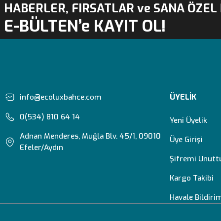
HABERLER, FIRSATLAR ve SANA ÖZEL 
E-BÜLTEN’e KAYIT OL!
ÜYELİK
info@ecoluxbahce.com
0(534) 810 64 14
Yeni Üyelik
Adnan Menderes, Muğla Blv. 45/1, 09010
Üye Girişi
Efeler/Aydın
Şifremi Unut
Kargo Takibi
Havale Bildir