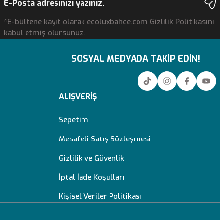
*E-bültene kayıt olarak ecoluxbahce.com Gizlilik Politikasını
kabul etmiş olursunuz.
SOSYAL MEDYADA TAKİP EDİN!
ALIŞVERİŞ
Sepetim
Mesafeli Satış Sözleşmesi
Gizlilik ve Güvenlik
İptal İade Koşulları
Kişisel Veriler Politikası