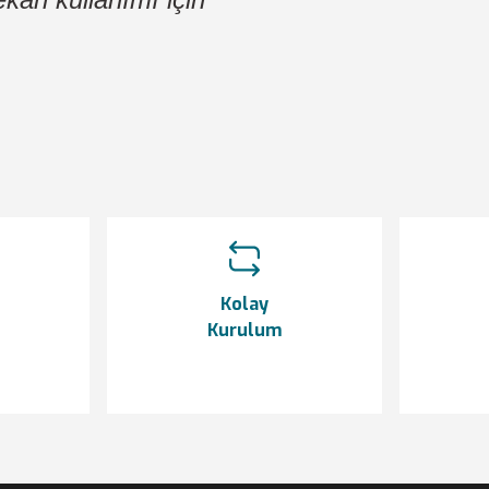
etersiz gördüğünüz noktaları öneri formunu kullanarak tarafımıza iletebilir
Bu ürüne ilk yorumu siz yapın!
Yorum Yaz
Kolay
Kurulum
Gönder