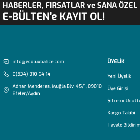
HABERLER, FIRSATLAR ve SANA ÖZEL 
E-BÜLTEN’e KAYIT OL!
ÜYELİK
info@ecoluxbahce.com
0(534) 810 64 14
Yeni Üyelik
Adnan Menderes, Muğla Blv. 45/1, 09010
Üye Girişi
Efeler/Aydın
Şifremi Unut
Kargo Takibi
Havale Bildir