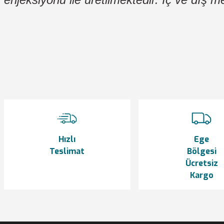
Bu ürünün fiyat bilgisi, resim, ürün açıklamalarında ve diğer konularda y
Görüş ve önerileriniz için teşekkür ederiz.
Ürün resmi kalitesiz, bozuk veya görüntülenemiyor.
Ürün açıklamasında eksik bilgiler bulunuyor.
Ürün bilgilerinde hatalar bulunuyor.
Ürün fiyatı diğer sitelerden daha pahalı.
Bu ürüne benzer farklı alternatifler olmalı.
Hızlı
Ege
Teslimat
Bölgesi
Ücretsiz
Kargo