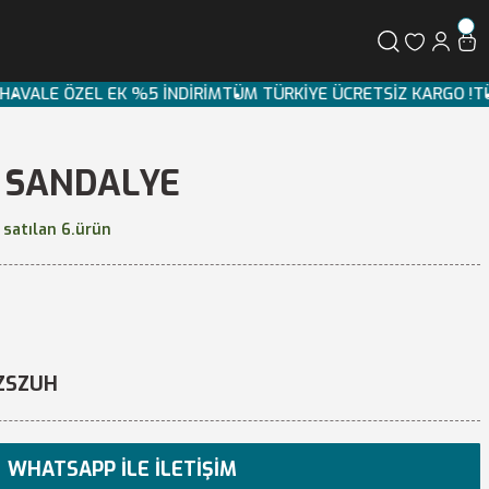
HAVALE ÖZEL EK %5 İNDİRİM
TÜM TÜRKİYE ÜCRETSİZ KARGO !
TÜ
N SANDALYE
 satılan 6.ürün
ZSZUH
WHATSAPP İLE İLETIŞIM