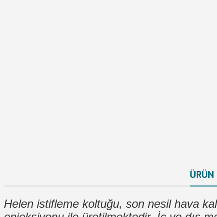
ÜRÜN 
Helen istifleme koltuğu, son nesil hava kalı
enjeksiyonu ile üretilmektedir. İç ve dış m