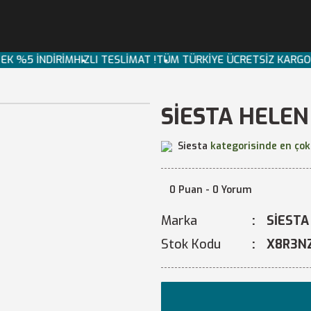
EK %5 İNDİRİM
HIZLI TESLİMAT !
TÜM TÜRKİYE ÜCRETSİZ KARGO
SİESTA HELE
Siesta
kategorisinde en çok
0 Puan - 0 Yorum
Marka
SİESTA
Stok Kodu
X8R3N