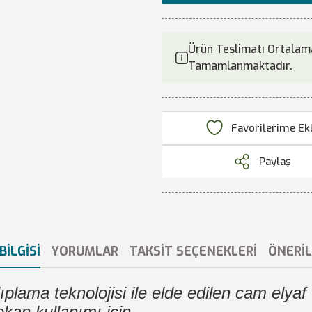
Ürün Teslimatı Ortalama
Tamamlanmaktadır.
Paylaş
BILGISI
YORUMLAR
TAKSIT SEÇENEKLERI
ÖNERIL
plama teknolojisi ile elde edilen cam elyaf t
ekan kullanımı için