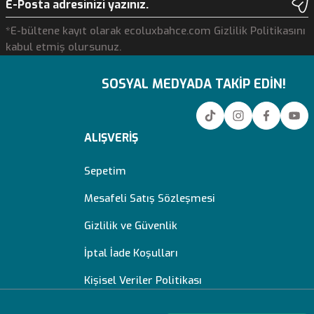
*E-bültene kayıt olarak ecoluxbahce.com Gizlilik Politikasını
kabul etmiş olursunuz.
SOSYAL MEDYADA TAKİP EDİN!
ALIŞVERİŞ
Sepetim
Mesafeli Satış Sözleşmesi
Gizlilik ve Güvenlik
İptal İade Koşulları
Kişisel Veriler Politikası