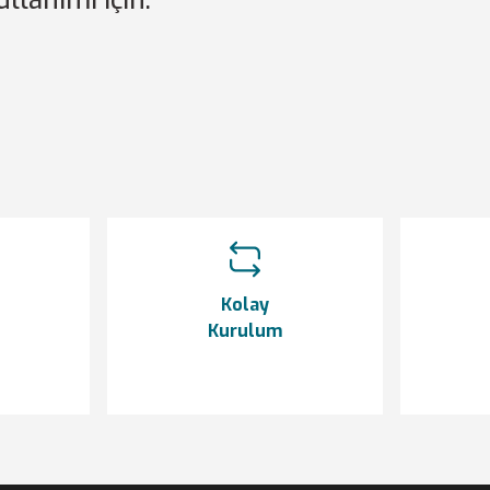
ullanımı için.
etersiz gördüğünüz noktaları öneri formunu kullanarak tarafımıza iletebilir
Bu ürüne ilk yorumu siz yapın!
Yorum Yaz
Kolay
Kurulum
Gönder