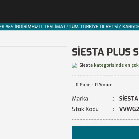
 EK %5 İNDİRİM
HIZLI TESLİMAT !
TÜM TÜRKİYE ÜCRETSİZ KARG
SİESTA PLUS 
Siesta
kategorisinde en çok
0 Puan - 0 Yorum
Marka
SİESTA
Stok Kodu
VVWG2