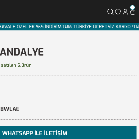
O
HAVALE ÖZEL EK %5 İNDİRİM
TÜM TÜRKİYE ÜCRETSİZ KARGO !
T
SANDALYE
 satılan 6.ürün
8WLAE
WHATSAPP İLE İLETIŞIM