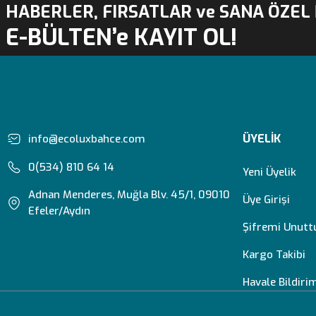
HABERLER, FIRSATLAR ve SANA ÖZEL 
E-BÜLTEN’e KAYIT OL!
ÜYELİK
info@ecoluxbahce.com
0(534) 810 64 14
Yeni Üyelik
Adnan Menderes, Muğla Blv. 45/1, 09010
Üye Girişi
Efeler/Aydın
Şifremi Unut
Kargo Takibi
Havale Bildir