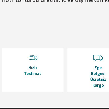
nötr tonlarda üretilir. İç ve dış mekan k
Bu ürünün fiyat bilgisi, resim, ürün açıklamalarında ve diğer konularda y
Görüş ve önerileriniz için teşekkür ederiz.
Ürün resmi kalitesiz, bozuk veya görüntülenemiyor.
Ürün açıklamasında eksik bilgiler bulunuyor.
Ürün bilgilerinde hatalar bulunuyor.
Ürün fiyatı diğer sitelerden daha pahalı.
Bu ürüne benzer farklı alternatifler olmalı.
Hızlı
Ege
Teslimat
Bölgesi
Ücretsiz
Kargo