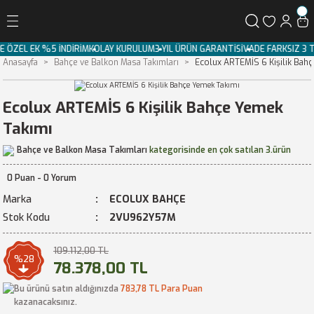
Geri Dön
LE ÖZEL EK %5 İNDİRİM
KOLAY KURULUM
3 YIL ÜRÜN GARANTİSİ
VADE FARKSIZ 3
Anasayfa
Bahçe ve Balkon Masa Takımları
Ecolux ARTEMİS 6 Kişilik Bah
Ecolux ARTEMİS 6 Kişilik Bahçe Yemek
Takımı
Bahçe ve Balkon Masa Takımları
kategorisinde en çok satılan 3.ürün
0 Puan - 0 Yorum
Marka
ECOLUX BAHÇE
Stok Kodu
2VU962Y57M
109.112,00 TL
%28
78.378,00 TL
Bu ürünü satın aldığınızda
783,78 TL Para Puan
kazanacaksınız.