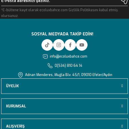
*E-bültene kayıt olarak ecoluxbahce.com Gizlilik Politikasını kabul etmiş
olursunuz.
SOSYAL MEDYADA TAKİP EDİN!
info@ecoluxbahce.com
0(534) 810 64 14
Adnan Menderes, Muğla Blv. 45/1, 09010 Efeler/Aydın
ÜYELİK
KURUMSAL
ALIŞVERİŞ